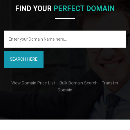
FIND YOUR
PERFECT DOMAIN
View Domain Price List
-
Bulk Domain Search
-
Transfer
Domain