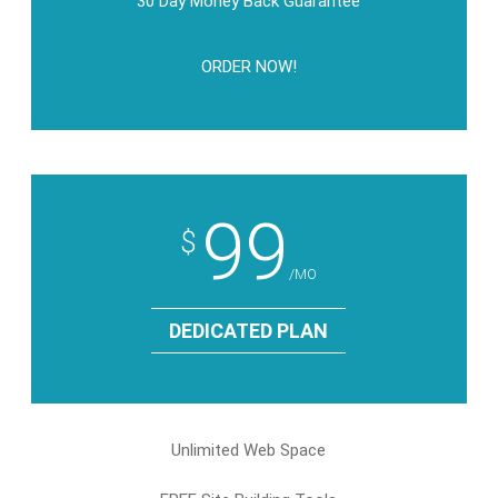
30 Day Money Back Guarantee
ORDER NOW!
99
$
/MO
DEDICATED PLAN
Unlimited Web Space