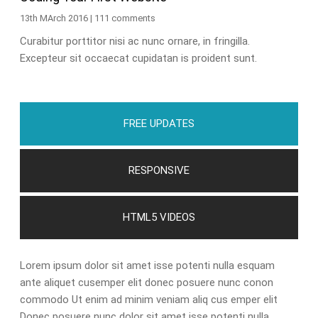
13th MArch 2016 | 111 comments
Curabitur porttitor nisi ac nunc ornare, in fringilla.
Excepteur sit occaecat cupidatan is proident sunt.
FREE UPDATES
RESPONSIVE
HTML5 VIDEOS
Lorem ipsum dolor sit amet isse potenti nulla esquam
ante aliquet cusemper elit donec posuere nunc conon
commodo Ut enim ad minim veniam aliq cus emper elit
Donec posuere nunc dolor sit amet isse potenti nulla.